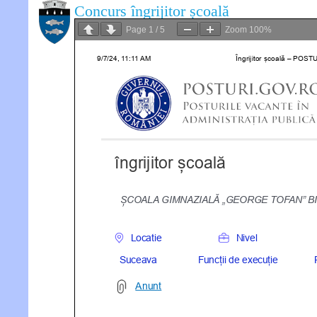
Concurs îngrijitor școală
Page
1
/
5
Zoom
100%