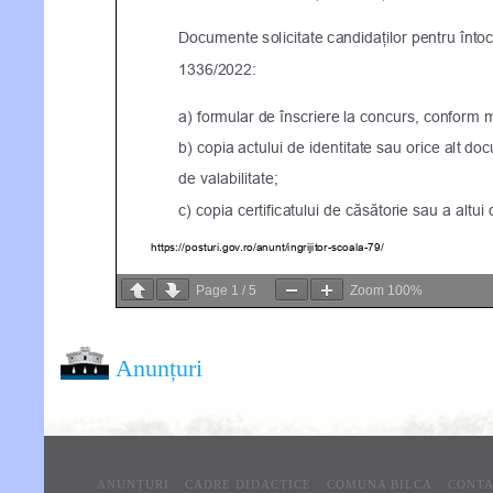
Page
1
/
5
Zoom
100%
Anunțuri
ANUNȚURI
CADRE DIDACTICE
COMUNA BILCA
CONT