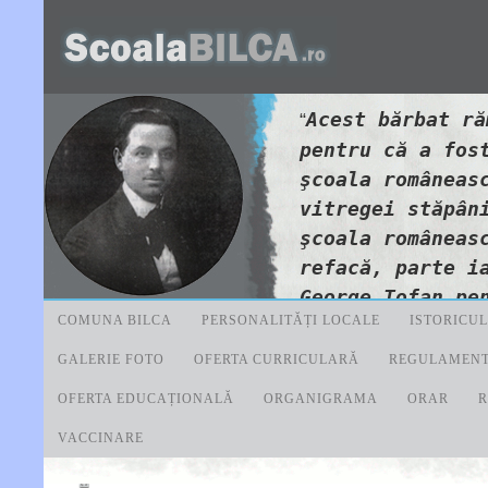
Acest bărbat ră
“
pentru că a fos
şcoala româneas
vitregei stăpân
şcoala româneas
refacă, parte i
George Tofan pe
COMUNA BILCA
PERSONALITĂȚI LOCALE
ISTORICUL
româneşti...Bil
care s-a înălţa
GALERIE FOTO
OFERTA CURRICULARĂ
REGULAMENT
naţiunii.
”
OFERTA EDUCAȚIONALĂ
ORGANIGRAMA
ORAR
R
Însemnare din 
VACCINARE