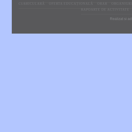
CURRICULARĂ
OFERTA EDUCAȚIONALĂ
ORAR
ORGANIGR
RAPOARTE DE ACTIVITATE
Realizat si ad